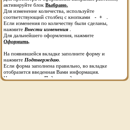
активируйте блок
Выбрано.
Для изменение количества, используйте
соответствующий столбец с кнопками
- +
.
Если изменения по количеству были сделаны,
нажмите
Внести изменения
.
Для дальнейшего оформления, нажмите
Оформить
.
На появившейся вкладке заполните форму и
нажмите
Подтверждаю
.
Если форма заполнена правильно, во вкладке
отобразится введенная Вами информация.
Нажмите еще раз
Подтверждаю
.
Появится статус
Зафиксирован
.
Вы должны подтвердить получение письма о
статусе на указанный вами
E-Mail
. После
получения подтверждения, статус изменится на
Принят
.
Если в течении
5 дней
Вы
не подтвердили статус
,
то выбранные и оформленные растения