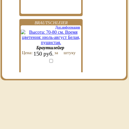
BRAUTSCHLEIER
Доп.информация
Браутшлейер
Цена:
150 руб.
за
штуку
WEISSE GLORIA
Доп.информация