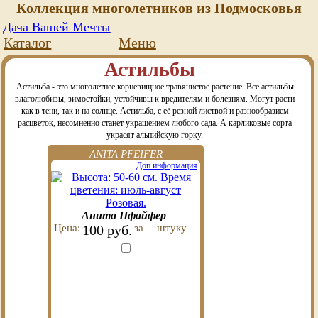
Коллекция многолетников из Подмосковья
Дача Вашей Мечты
Каталог
Меню
Астильбы
Астильба - это многолетнее корневищное травянистое растение. Все астильбы
влаголюбивы, зимостойки, устойчивы к вредителям и болезням. Могут расти
как в тени, так и на солнце. Астильба, с её резной листвой и разнообразием
расцветок, несомненно станет украшением любого сада. А карликовые сорта
украсят альпийскую горку.
ANITA PFEIFER
Доп.информация
Анита Пфайфер
Цена:
100 руб.
за
штуку