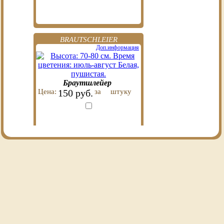
BRAUTSCHLEIER
Доп.информация
Браутшлейер
Цена:
150 руб.
за
штуку
WEISSE GLORIA
Доп.информация