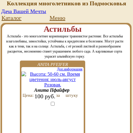
Коллекция многолетников из Подмосковья
Дача Вашей Мечты
Каталог
Меню
Астильбы
Астильба - это многолетнее корневищное травянистое растение. Все астильбы
влаголюбивы, зимостойки, устойчивы к вредителям и болезням. Могут расти
как в тени, так и на солнце. Астильба, с её резной листвой и разнообразием
расцветок, несомненно станет украшением любого сада. А карликовые сорта
украсят альпийскую горку.
ANITA PFEIFER
Доп.информация
Анита Пфайфер
Цена:
100 руб.
за
штуку