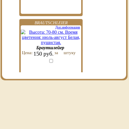
BRAUTSCHLEIER
Доп.информация
Браутшлейер
Цена:
150 руб.
за
штуку
WEISSE GLORIA
Доп.информация