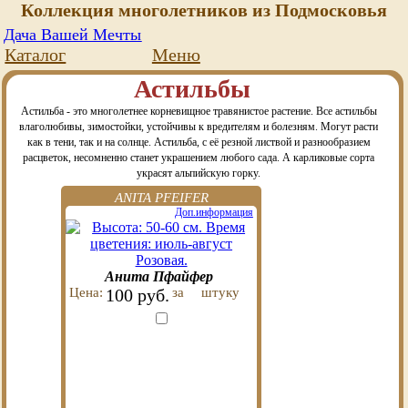
Коллекция многолетников из Подмосковья
Дача Вашей Мечты
Каталог
Меню
Астильбы
Астильба - это многолетнее корневищное травянистое растение. Все астильбы
влаголюбивы, зимостойки, устойчивы к вредителям и болезням. Могут расти
как в тени, так и на солнце. Астильба, с её резной листвой и разнообразием
расцветок, несомненно станет украшением любого сада. А карликовые сорта
украсят альпийскую горку.
ANITA PFEIFER
Доп.информация
Анита Пфайфер
Цена:
100 руб.
за
штуку