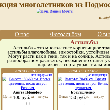
кция многолетников из Подмо
info@
О нас
Фотоальбом
О вы
Астильбы
Астильба - это многолетнее корневищное тра
астильбы влаголюбивы, зимостойки, устойчивы 
Могут расти как в тени, так и на солнце. Астиль
разнообразием расцветок, несомненно станет у
карликовые сорта украсят альпий
ANITA PFEIFER
BRAUTSCHLEIER
Доп.информация
Доп.информация
Анита Пфайфер
Браутшлейер
Цена:
100 руб.
за
штуку
Цена:
150 руб.
за
штуку