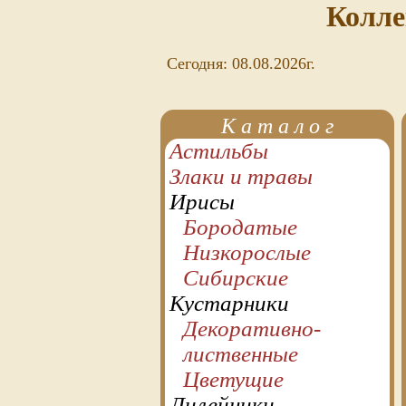
Колле
Сегодня: 08.08.2026г.
К а т а л о г
Астильбы
Злаки и травы
Ирисы
Бородатые
Низкорослые
Сибирские
Кустарники
Декоративно-
лиственные
Цветущие
Лилейники