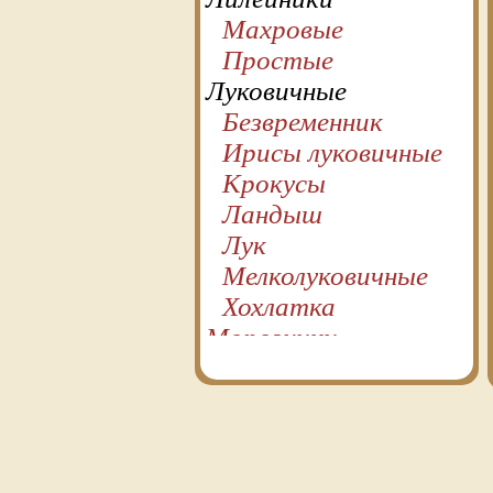
Махровые
Простые
Луковичные
Безвременник
Ирисы луковичные
Крокусы
Ландыш
Лук
Мелколуковичные
Хохлатка
Морозники
Папортники
Пионы
Почвопокровные
Молодило
Очитки