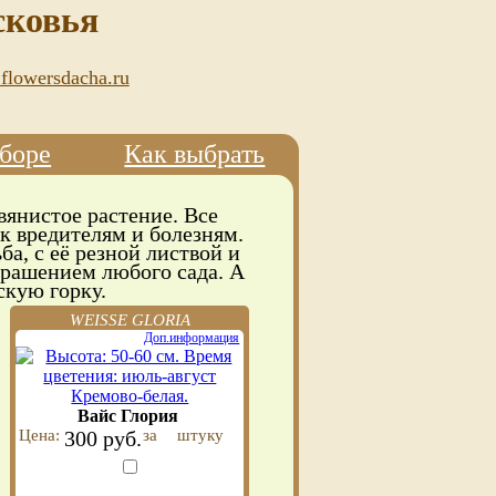
сковья
flowersdacha.ru
боре
Как выбрать
вянистое растение. Все
к вредителям и болезням.
ба, с её резной листвой и
крашением любого сада. А
скую горку.
WEISSE GLORIA
Доп.информация
Вайс Глория
Цена:
300 руб.
за
штуку