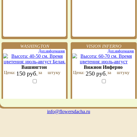
WASHINGTON
VISION INFERNO
Доп.информация
Доп.информация
Вашингтон
Вижион Инферно
Цена:
150 руб.
за
штуку
Цена:
250 руб.
за
штуку
info@flowersdacha.ru