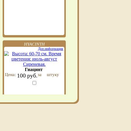
HYACINTH
Доп.информация
Гиацинт
Цена:
100 руб.
за
штуку