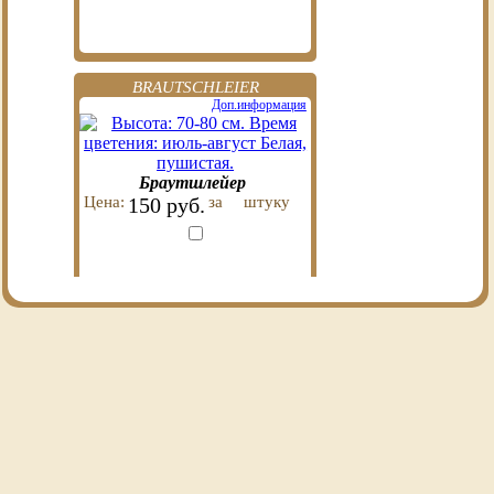
BRAUTSCHLEIER
Доп.информация
Браутшлейер
Цена:
150 руб.
за
штуку
WEISSE GLORIA
Доп.информация