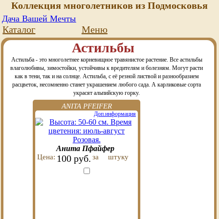
Коллекция многолетников из Подмосковья
Дача Вашей Мечты
Каталог
Меню
Астильбы
Астильба - это многолетнее корневищное травянистое растение. Все астильбы
влаголюбивы, зимостойки, устойчивы к вредителям и болезням. Могут расти
как в тени, так и на солнце. Астильба, с её резной листвой и разнообразием
расцветок, несомненно станет украшением любого сада. А карликовые сорта
украсят альпийскую горку.
ANITA PFEIFER
Доп.информация
Анита Пфайфер
Цена:
100 руб.
за
штуку