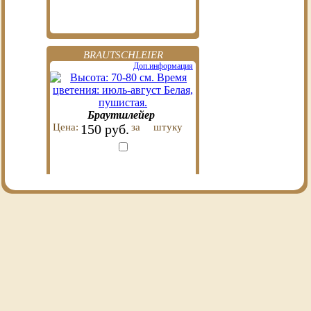
BRAUTSCHLEIER
Доп.информация
Браутшлейер
Цена:
150 руб.
за
штуку
WEISSE GLORIA
Доп.информация