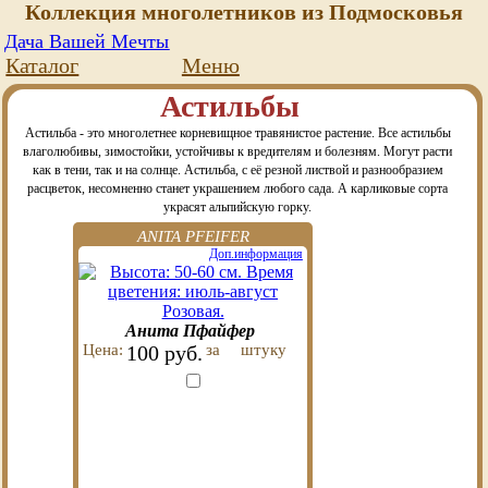
Коллекция многолетников из Подмосковья
Дача Вашей Мечты
Каталог
Меню
Астильбы
Астильба - это многолетнее корневищное травянистое растение. Все астильбы
влаголюбивы, зимостойки, устойчивы к вредителям и болезням. Могут расти
как в тени, так и на солнце. Астильба, с её резной листвой и разнообразием
расцветок, несомненно станет украшением любого сада. А карликовые сорта
украсят альпийскую горку.
ANITA PFEIFER
Доп.информация
Анита Пфайфер
Цена:
100 руб.
за
штуку